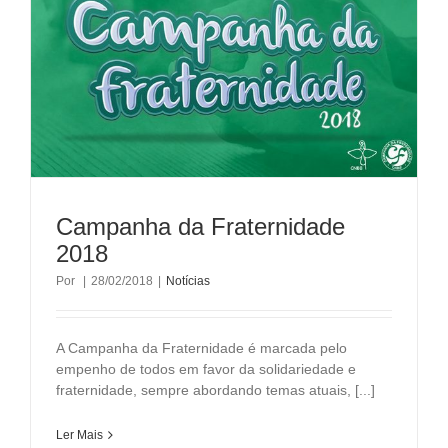
Campanha da Fraternidade
2018
Por
|
28/02/2018
|
Notícias
A Campanha da Fraternidade é marcada pelo
empenho de todos em favor da solidariedade e
fraternidade, sempre abordando temas atuais, [...]
Ler Mais