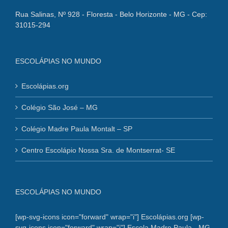
X CONFERENCIA REGIONAL DA AMÉRICA
X CONFERENCIA REGIONAL DA AMÉRICA
Unimos-nos às irmãs da América que estão em Mário Campos-Recanto Agostiniano para a: X CONFERENCIA REGIONAL DA AMÉRICA DE 3 a [...]
Rua Salinas, Nº 928 - Floresta - Belo Horizonte - MG - Cep:
31015-294
ESCOLÁPIAS NO MUNDO
Escolápias.org
Colégio São José – MG
Colégio Madre Paula Montalt – SP
Centro Escolápio Nossa Sra. de Montserrat- SE
ESCOLÁPIAS NO MUNDO
[wp-svg-icons icon="forward" wrap="i"] Escolápias.org
[wp-
svg-icons icon="forward" wrap="i"] Escola Madre Paula - MG