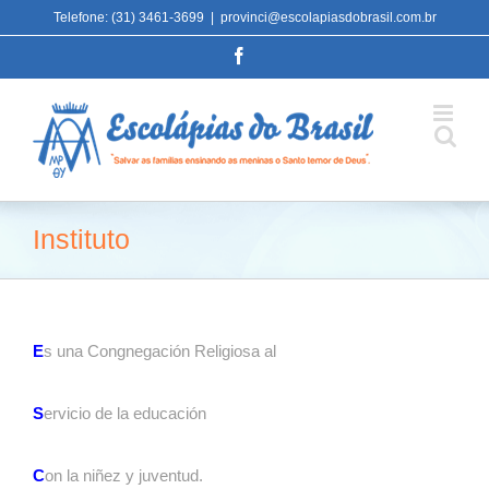
Ir
Telefone: (31) 3461-3699
|
provinci@escolapiasdobrasil.com.br
para
Facebook
o
conteúdo
Instituto
E
s una Congnegación Religiosa al
S
ervicio de la educación
C
on la niñez y juventud.