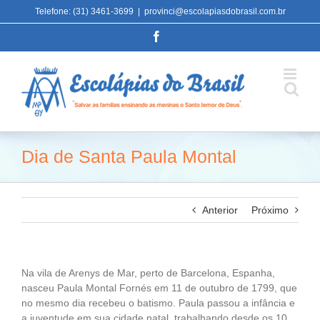
Ir
Telefone: (31) 3461-3699
|
provinci@escolapiasdobrasil.com.br
para
Facebook
o
conteúdo
Dia de Santa Paula Montal
Anterior
Próximo
Na vila de Arenys de Mar, perto de Barcelona, Espanha,
nasceu Paula Montal Fornés em 11 de outubro de 1799, que
no mesmo dia recebeu o batismo. Paula passou a infância e
a juventude em sua cidade natal, trabalhando desde os 10