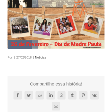
Por
|
27/02/2018
|
Notícias
Compartilhe essa história!
Facebook
Twitter
Reddit
LinkedIn
WhatsApp
Tumblr
Pinterest
Vk
E-
mail