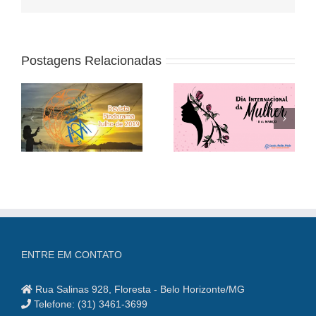
Postagens Relacionadas
Dia
Dia de Santa
Internacional da
Paula Montal
9
Mulher
ENTRE EM CONTATO
Rua Salinas 928, Floresta - Belo Horizonte/MG
Telefone: (31) 3461-3699