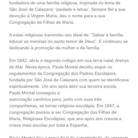
fundadora de uma família religiosa, inspirada no lema de
São José de Calazans: ‘piedade e letras’. Sempre fiel a sua
devoção à Virgem Maria, deu o nome para a sua
Congregação de Filhas de Maria.
A estas religiosas transmitiu seu ideal de: “Salvar a família,
educar as meninas no santo temor de Deus”. E continuou se
dedicando à promoção da mulher e da família.
Em 1842, abriu o segundo colégio em sua terra natal, Arenys
de Mar. Nesta época, Paula Montal decidiu seguir os
regulamentos da Congregação dos Padres Escolápios,
fundada por São José de Calazans com quem se identificava
espiritualmente. Um ano após abrir sua terceira escola,
Paula Montal conseguiu a
autorização canônica para, junto com suas três
companheiras, se tornar religiosa escolápia. Em 1847, a
congregação passou a ser Congregação das Filhas de
Maria, Religiosas Escolápias, que ano após ano crescia e
criava mais escolas por toda a Espanha.
Paula Montal deu a prova final de autenticidade, da coragem