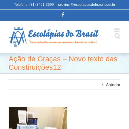
Ir
Telefone: (31) 3461-3699
|
provinci@escolapiasdobrasil.com.br
para
Facebook
o
conteúdo
Ação de Graças – Novo texto das
Constiruições12
Anterior