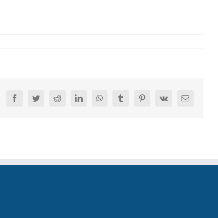
Facebook
Twitter
Reddit
LinkedIn
WhatsApp
Tumblr
Pinterest
Vk
E-
mail