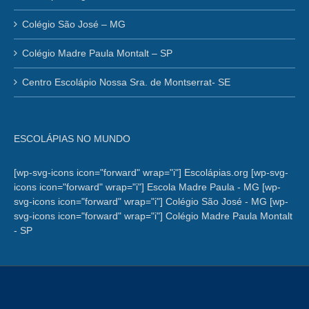
Colégio São José – MG
Colégio Madre Paula Montalt – SP
Centro Escolápio Nossa Sra. de Montserrat- SE
ESCOLÁPIAS NO MUNDO
[wp-svg-icons icon="forward" wrap="i"] Escolápias.org
[wp-svg-
icons icon="forward" wrap="i"] Escola Madre Paula - MG
[wp-
svg-icons icon="forward" wrap="i"] Colégio São José - MG
[wp-
svg-icons icon="forward" wrap="i"] Colégio Madre Paula Montalt
- SP