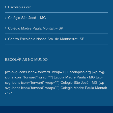
Escolápias.org
Colégio São José – MG
Colégio Madre Paula Montalt – SP
Centro Escolápio Nossa Sra. de Montserrat- SE
ESCOLÁPIAS NO MUNDO
[wp-svg-icons icon="forward" wrap="i"] Escolápias.org
[wp-svg-
icons icon="forward" wrap="i"] Escola Madre Paula - MG
[wp-
svg-icons icon="forward" wrap="i"] Colégio São José - MG
[wp-
svg-icons icon="forward" wrap="i"] Colégio Madre Paula Montalt
- SP