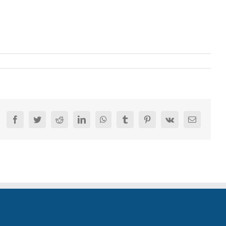
Facebook
Twitter
Reddit
LinkedIn
WhatsApp
Tumblr
Pinterest
Vk
E-
mail